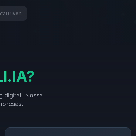
taDriven
I.IA?
g digital. Nossa
mpresas.