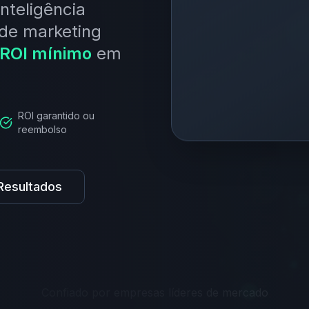
nteligência
s de marketing
 ROI mínimo
em
ROI garantido ou
reembolso
Resultados
Confiado por empresas líderes de mercado