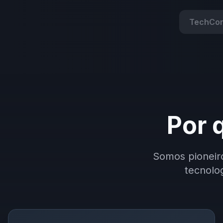
TechCo
Por 
Somos pioneiros
tecnolo