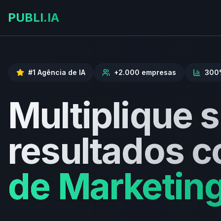
PUBLI.IA
#1 Agência de IA
+2.000 empresas
300
Multiplique 
resultados 
de Marketin